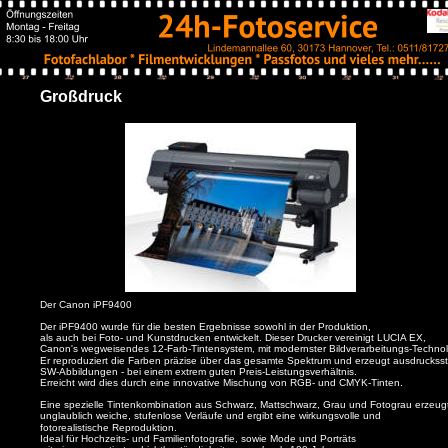
Großdruck
Der Canon iPF9400
Der iPF9400 wurde für die besten Ergebnisse sowohl in der Produktion, 
als auch bei Foto- und Kunstdrucken entwickelt. Dieser Drucker vereinigt LUCIA EX, 
Canon's wegweisendes 12-Farb-Tintensystem, mit modernster Bildverarbeitungs-Technol
Er reproduziert die Farben präzise über das gesamte Spektrum und erzeugt ausdrucksst
SW-Abbildungen - bei einem extrem guten Preis-Leistungsverhältnis. 
Erreicht wird dies durch eine innovative Mischung von RGB- und CMYK-Tinten.
Eine spezielle Tintenkombination aus Schwarz, Mattschwarz, Grau und Fotograu erzeug
unglaublich weiche, stufenlose Verläufe und ergibt eine wirkungsvolle und 
fotorealistische Reproduktion. 
Ideal für Hochzeits- und Familienfotografie, sowie Mode und Porträts 